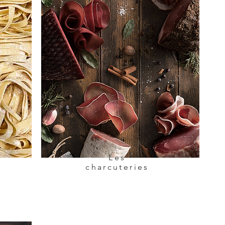
Les
charcuteries