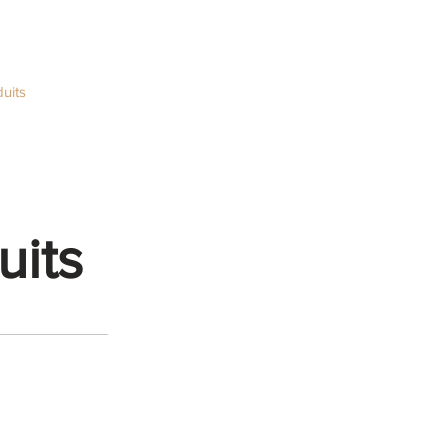
uits
Contactez-nous
its