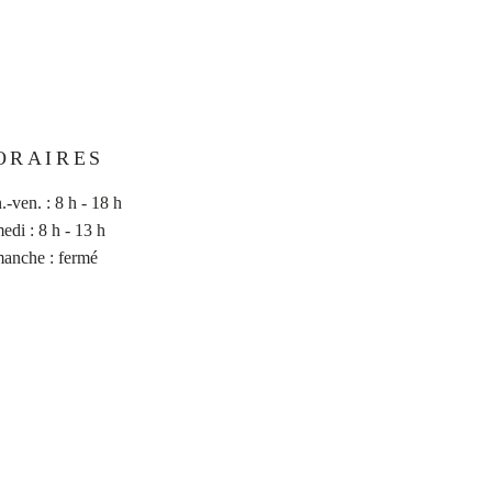
ORAIRES
.-ven. : 8 h - 18 h
edi : 8 h - 13 h
anche : fermé